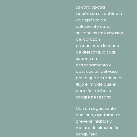
La cardiopatía
isquémica es debida a
un depósito de
colesterol y otras
sustancias en los vasos
del corazón
produciendo la placa
de ateroma, la cual
supone un
estrechamiento y
obstrucción del vaso,
por lo que se reduce el
flujo e impide que el
corazón reciba la
sangre necesaria
Con un seguimiento
continuo, ayudamos a
prevenir infartos y
mejorar la circulación
sanguínea.