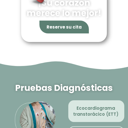
¡Su corazón
merece lo mejor!
Reserve su cita
Pruebas Diagnósticas
Ecocardiograma
transtorácico (ETT)