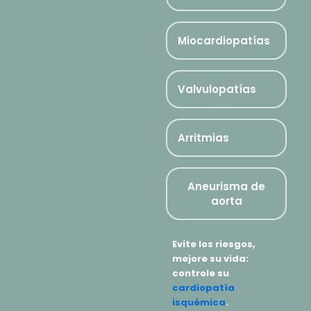
Miocardiopatías
Valvulopatías
Arritmias
Aneurisma de
aorta
Evite los riesgos,
mejore su vida:
controle su
cardiopatía
isquémica
.