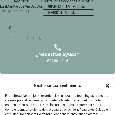
Ago 2026
Por favor selecciona un servicio
Lun
Mar
Mié
Jue
Vie
Sáb
Dom
PRIMERA CITA - Adeslas
27
28
29
30
31
1
2
REVISIÓN - Adeslas
3
4
5
6
7
8
9
10
11
12
13
14
15
16
17
18
19
20
21
22
23
24
25
26
27
28
29
30
31
1
2
3
4
5
6
¿Necesitas ayuda?
687 80 12 14
Gestionar consentimiento
Para ofrecer las mejores experiencias, utilizamos tecnologías como las
cookies para almacenar y/o acceder a la información del dispositivo. El
consentimiento de estas tecnologías nos permitirá procesar datos
como el comportamiento de navegación o las identificaciones únicas en
este sitio. No consentir o retirar el consentimiento, puede afectar