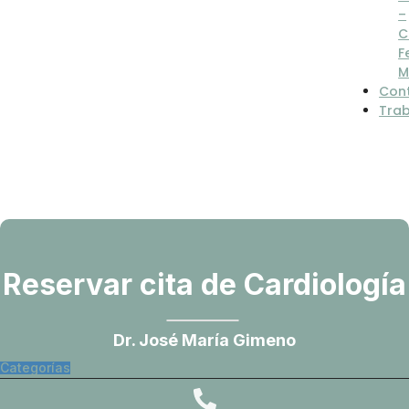
–
C
F
M
Con
Tra
Reservar cita de Cardiología
Dr. José María Gimeno
Categorías