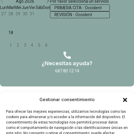
Ago 2026
Por favor selecciona un servicio
Lun
Mar
Mié
Jue
Vie
Sáb
Dom
PRIMERA CITA - Occident
27
28
29
30
31
1
2
REVISIÓN - Occident
3
4
5
6
7
8
9
10
11
12
13
14
15
16
17
18
19
20
21
22
23
24
25
26
27
28
29
30
31
1
2
3
4
5
6
¿Necesitas ayuda?
687 80 12 14
Gestionar consentimiento
Para ofrecer las mejores experiencias, utilizamos tecnologías como las
cookies para almacenar y/o acceder a la información del dispositivo. El
consentimiento de estas tecnologías nos permitirá procesar datos
como el comportamiento de navegación o las identificaciones únicas en
este sitio. No consentir o retirar el consentimiento, puede afectar