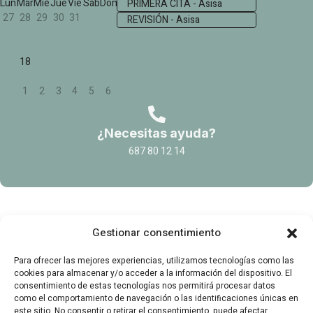
Lun
Mar
Mié
Jue
Vie
Sáb
Dom
PRIMERA CITA - Asisa
27
28
29
30
31
1
2
REVISIÓN - Asisa
3
4
5
6
7
8
9
10
11
12
13
14
15
16
17
18
19
20
21
22
23
24
25
26
27
28
29
30
31
1
2
3
4
5
6
¿Necesitas ayuda?
687 80 12 14
Gestionar consentimiento
Para ofrecer las mejores experiencias, utilizamos tecnologías como las
cookies para almacenar y/o acceder a la información del dispositivo. El
consentimiento de estas tecnologías nos permitirá procesar datos
como el comportamiento de navegación o las identificaciones únicas en
este sitio. No consentir o retirar el consentimiento, puede afectar