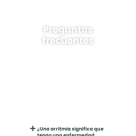
Preguntas
frecuentes
¿Las arritmias pueden
desaparecer solas?
Algunas arritmias leves pueden ser
transitorias y desaparecer sin
necesidad de tratamiento. Sin embargo,
si son recurrentes o provocan síntomas,
es importante una evaluación con un
cardiólogo en Badajoz
para descartar
problemas más graves.
¿Una arritmia significa que
tengo una enfermedad