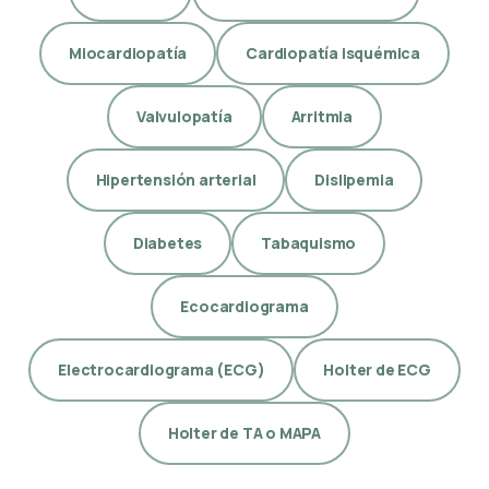
Miocardiopatía
Cardiopatía isquémica
Valvulopatía
Arritmia
Hipertensión arterial
Dislipemia
Diabetes
Tabaquismo
Ecocardiograma
Electrocardiograma (ECG)
Holter de ECG
Holter de TA o MAPA