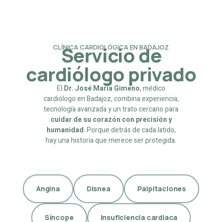
Servicio de
CLÍNICA CARDIOLÓGICA EN BADAJOZ
cardiólogo privado
El
Dr. José María Gimeno
, médico
cardiólogo en Badajoz, combina experiencia,
tecnología avanzada y un trato cercano para
cuidar de su corazón con precisión y
humanidad
. Porque detrás de cada latido,
hay una historia que merece ser protegida.
Angina
Disnea
Palpitaciones
Síncope
Insuficiencia cardiaca