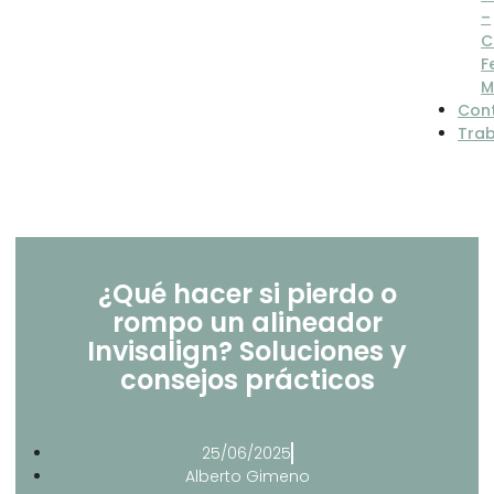
–
C
F
M
Con
Tra
¿Qué hacer si pierdo o
rompo un alineador
Invisalign? Soluciones y
consejos prácticos
25/06/2025
Alberto Gimeno