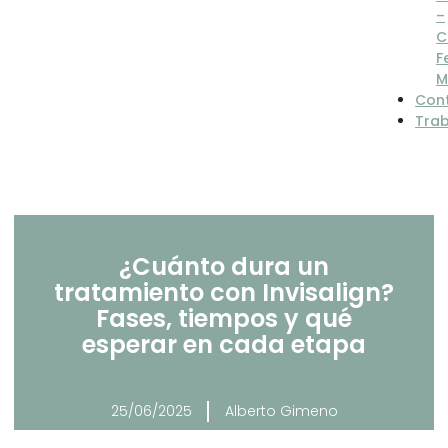
–
C
F
M
Con
Tra
¿Cuánto dura un
tratamiento con Invisalign?
Fases, tiempos y qué
esperar en cada etapa
25/06/2025
Alberto Gimeno