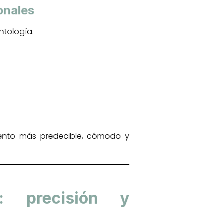
ionales
ntología.
miento más predecible, cómodo y
: precisión y