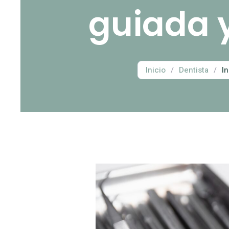
guiada y
Inicio
/
Dentista
/
I