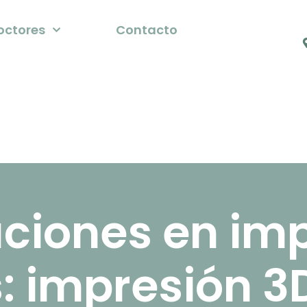
octores
Contacto
ciones en im
: impresión 3D