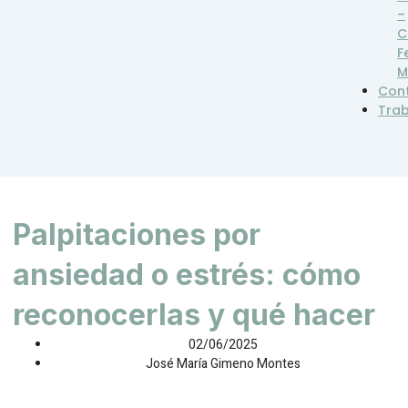
–
C
F
M
Con
Tra
Palpitaciones por
ansiedad o estrés: cómo
reconocerlas y qué hacer
02/06/2025
José María Gimeno Montes