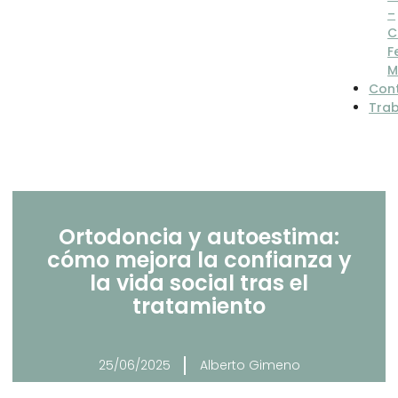
–
C
F
M
Con
Tra
Ortodoncia y autoestima:
cómo mejora la confianza y
la vida social tras el
tratamiento
25/06/2025
Alberto Gimeno