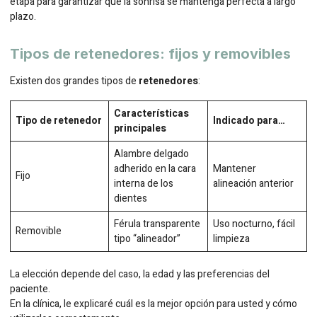
etapa para garantizar que la sonrisa se mantenga perfecta a largo
plazo.
Tipos de retenedores: fijos y removibles
Existen dos grandes tipos de
retenedores
:
Características
Tipo de retenedor
Indicado para…
principales
Alambre delgado
adherido en la cara
Mantener
Fijo
interna de los
alineación anterior
dientes
Férula transparente
Uso nocturno, fácil
Removible
tipo “alineador”
limpieza
La elección depende del caso, la edad y las preferencias del
paciente.
En la clínica, le explicaré cuál es la mejor opción para usted y cómo