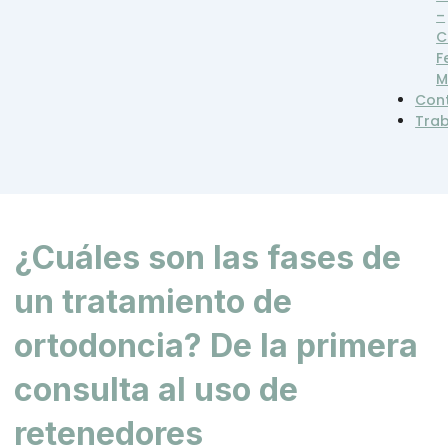
–
C
F
M
Con
Tra
¿Cuáles son las fases de
un tratamiento de
ortodoncia? De la primera
consulta al uso de
retenedores