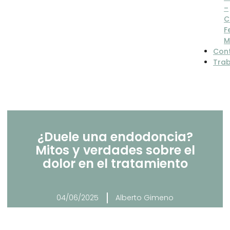
–
C
F
M
Con
Tra
¿Duele una endodoncia?
Mitos y verdades sobre el
dolor en el tratamiento
04/06/2025
Alberto Gimeno