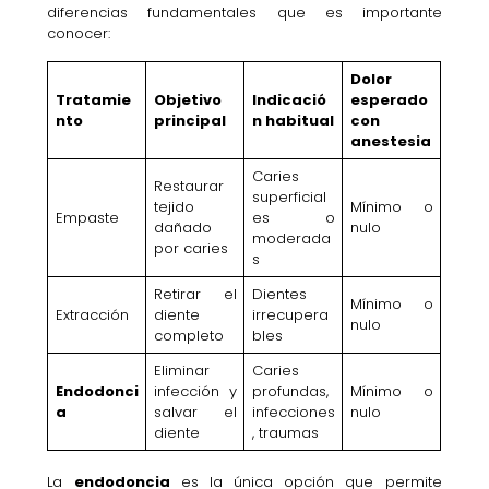
diferencias fundamentales que es importante
conocer:
Dolor
Tratamie
Objetivo
Indicació
esperado
nto
principal
n habitual
con
anestesia
Caries
Restaurar
superficial
tejido
Mínimo o
Empaste
es o
dañado
nulo
moderada
por caries
s
Retirar el
Dientes
Mínimo o
Extracción
diente
irrecupera
nulo
completo
bles
Eliminar
Caries
Endodonci
infección y
profundas,
Mínimo o
a
salvar el
infecciones
nulo
diente
, traumas
La
endodoncia
es la única opción que permite