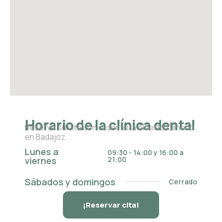
Horario de la clínica dental
Reserve su cita con el dentista Alberto Gimeno
en Badajoz.
Lunes a
09:30 - 14:00 y 16:00 a
viernes
21:00
Sábados y domingos
Cerrado
¡Reservar cita!