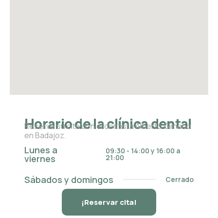
Horario de la clínica dental
Reserve su cita con el dentista Alberto Gimeno
en Badajoz.
Lunes a
09:30 - 14:00 y 16:00 a
viernes
21:00
Sábados y domingos
Cerrado
¡Reservar cita!