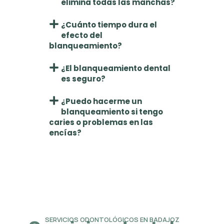
elimina todas las manchas?
¿Cuánto tiempo dura el
efecto del
blanqueamiento?
¿El blanqueamiento dental
es seguro?
¿Puedo hacerme un
blanqueamiento si tengo
caries o problemas en las
encías?
SERVICIOS ODONTOLÓGICOS EN BADAJOZ