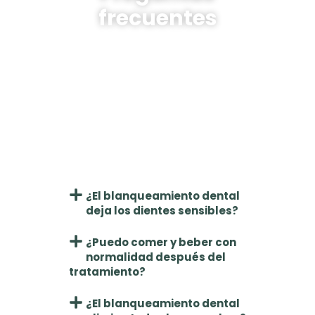
frecuentes
¿Cuántas sesiones necesito
para notar el cambio?
La mayoría de los pacientes notan una
diferencia desde la
primera sesión
. Sin
embargo, en casos de manchas más
profundas, puede recomendarse una
segunda aplicación para obtener un
resultado óptimo.
¿El blanqueamiento dental
deja los dientes sensibles?
¿Puedo comer y beber con
normalidad después del
tratamiento?
¿El blanqueamiento dental