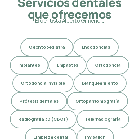
Servicios dentales
que ofrecemos
El dentista Alberto Gimeno...
Odontopediatra
Endodoncias
Implantes
Empastes
Ortodoncia
Ortodoncia invisible
Blanqueamiento
Prótesis dentales
Ortopantomografía
Radiografía 3D (CBCT)
Telerradiografía
Limpieza dental
Invisalign