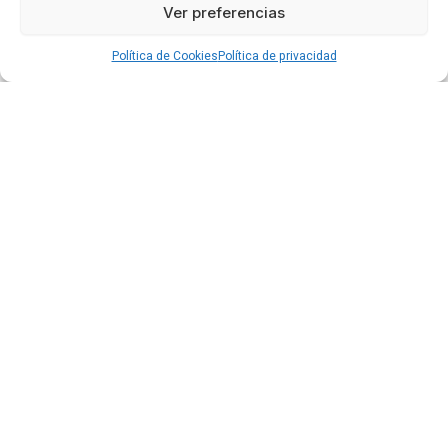
Ver preferencias
Política de Cookies
Política de privacidad
Dr. Alberto Gimeno
Dentista en
Badajoz
Odontólogo con especialización en Implantología
Oral y Cirugía Pre-Implantaria en el Hospital Saint-
Antoine de París. Con más de siete años de
experiencia en Francia, domina desde odontología
general hasta procedimientos avanzados.
Además, cuenta con formación en ortodoncia,