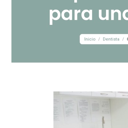
para un
Inicio
/
Dentista
/