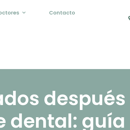
octores
Contacto
ados después 
 dental: guía