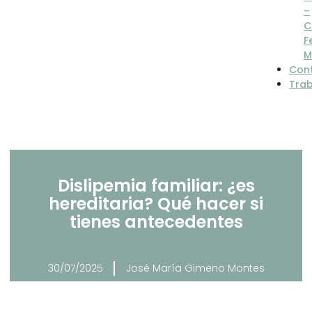
–
C
F
M
Con
Tra
Dislipemia familiar: ¿es
hereditaria? Qué hacer si
tienes antecedentes
30/07/2025
José María Gimeno Montes