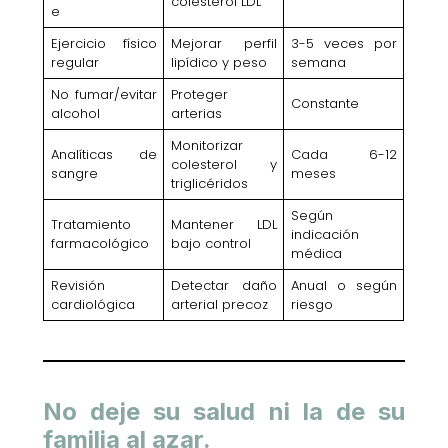
colesterol LDL
e
Ejercicio físico
Mejorar perfil
3-5 veces por
regular
lipídico y peso
semana
No fumar/evitar
Proteger
Constante
alcohol
arterias
Monitorizar
Analíticas de
Cada 6-12
colesterol y
sangre
meses
triglicéridos
Según
Tratamiento
Mantener LDL
indicación
farmacológico
bajo control
médica
Revisión
Detectar daño
Anual o según
cardiológica
arterial precoz
riesgo
No deje su salud ni la de su
familia al azar.