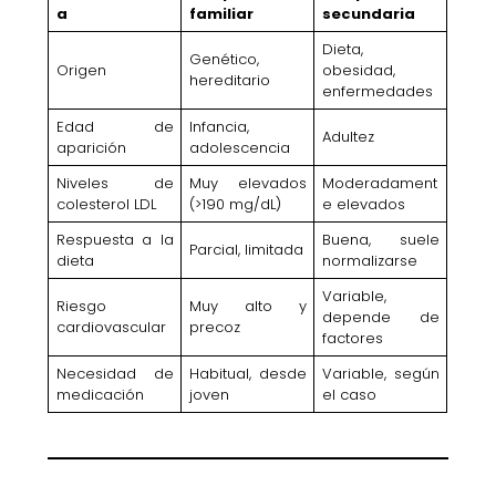
a
familiar
secundaria
Dieta,
Genético,
Origen
obesidad,
hereditario
enfermedades
Edad de
Infancia,
Adultez
aparición
adolescencia
Niveles de
Muy elevados
Moderadament
colesterol LDL
(>190 mg/dL)
e elevados
Respuesta a la
Buena, suele
Parcial, limitada
dieta
normalizarse
Variable,
Riesgo
Muy alto y
depende de
cardiovascular
precoz
factores
Necesidad de
Habitual, desde
Variable, según
medicación
joven
el caso