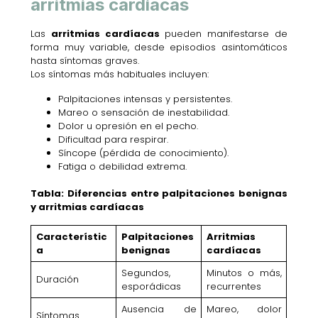
arritmias cardíacas
Las
arritmias cardíacas
pueden manifestarse de
forma muy variable, desde episodios asintomáticos
hasta síntomas graves.
Los síntomas más habituales incluyen:
Palpitaciones intensas y persistentes.
Mareo o sensación de inestabilidad.
Dolor u opresión en el pecho.
Dificultad para respirar.
Síncope (pérdida de conocimiento).
Fatiga o debilidad extrema.
Tabla: Diferencias entre palpitaciones benignas
y arritmias cardíacas
Característic
Palpitaciones
Arritmias
a
benignas
cardíacas
Segundos,
Minutos o más,
Duración
esporádicas
recurrentes
Ausencia de
Mareo, dolor
Síntomas