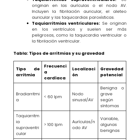
originan en las aurículas o el nodo AV.
Incluyen la fibrilación auricular, el aleteo
auricular y las taquicardias paroxísticas.
Taquiarritmias ventriculares:
Se originan
en los ventrículos y suelen ser más
peligrosas, como la taquicardia ventricular o
la fibrilación ventricular.
Tabla: Tipos de arritmias y su gravedad
Frecuenci
Tipo de
Localizaci
Gravedad
a
arritmia
ón
potencial
cardíaca
Benigna o
Bradiarritmi
Nodo
grave
< 60 lpm
a
sinusal/AV
según
síntomas
Taquiarritm
Variable,
ia
Aurículas/n
> 100 lpm
algunas
supraventri
odo AV
benignas
cular