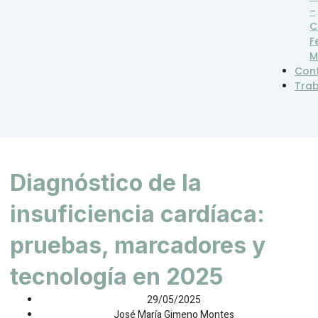
–
C
F
M
Con
Tra
Diagnóstico de la
insuficiencia cardíaca:
pruebas, marcadores y
tecnología en 2025
29/05/2025
José María Gimeno Montes